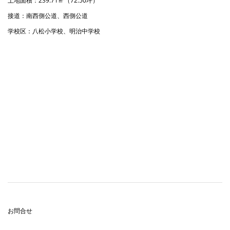
土地面積：239.71㎡（72.50坪）
接道：南西側公道、西側公道
学校区：八松小学校、明治中学校
お問合せ