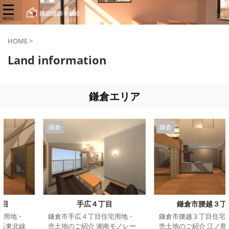
HOME
>
Land information
鎌倉エリア
鎌倉
鎌倉
手広４丁目
鎌倉市腰越３丁目
鎌倉市手広４丁目住宅用地・
鎌倉市腰越３丁目住宅用地・
売土地のご紹介 湘南モノレー
売土地のご紹介 江ノ島電鉄線