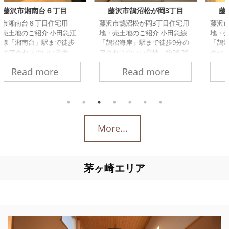
藤沢市鵠沼松が岡3丁目
藤沢市鵠沼藤が谷3丁目
藤沢市鵠沼松が岡3丁目住宅用
藤沢市鵠沼藤が谷3丁目住宅用
地・売土地のご紹介 小田急線
地・売土地のご紹介 江ノ電
「鵠沼海岸」駅まで徒歩9分の
「鵠沼」駅まで徒歩３分のア
アクセスのいい立地。約28.20
クセスのいい立地。約６０坪
坪で、開放感のあるプランニ
で、開放感のあるプランニン
Read more
Read more
ングが可能です。徒歩圏内に
グが可能です。徒歩20分圏内
はスーパー、ドラッグスト
には神奈川県立湘南海岸公園
ア、コンビニがあり、充実し
があり、休日にサーフィンや
ています。 物件情報 販売価
マリンスポーツが楽しめま
格：3480万円土地面積：93.23
す。 物件情報 販売価格：5,080
㎡（28.20坪） 接道：北東側学
万円土地面積：188.71㎡
More...
校区：鵠沼小学校、鵠沼中学
（57.08坪） 接道：東側学校
校 お問合せ お名前 (必須) 電話
区：鵠洋小学校、鵠沼中学校
番号(必須) 住所 (必須) メールア
所在地周辺：藤沢市鵠沼藤が
ドレス (必須) お問合せ内容
谷3丁目 お問合せ お名前 (必須)
茅ヶ崎エリア
（必須） 家づくり相談会資料
電話番号(必須) 住所 (必須) メー
請求ご相談求人募集について
ルアドレス (必須) お問合せ内
賃貸募集に ...
容（必須） 家づ ...