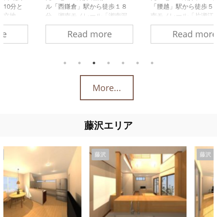
ル「西鎌倉」駅から徒歩１８
「腰越」駅から徒歩５分／湘
分、湘南モノレール「湘南深
南モノレール「片瀬江ノ島」
沢」駅から徒歩２０分。住宅
から徒歩８分と駅へのアクセ
Read more
Read more
地が広がり地域の力でセキュ
スの良い立地。腰越海岸へも
リティ強化、近隣にレストラ
徒歩約５分、海岸からは江ノ
ン、コンビニエンスストアや
島,相模湾を一望でき、海を満
100円ショップがあり生活密着
喫しながら過ごせます。 物件
型タウン。駐車場を設けても
情報 価格：4,090万円土地面
ゆったりと自由なデザイン空
積：98.73㎡（29.86坪）接道：
More...
間が毎日のあなたの帰りを待
東側・幅員約3.67～3.75ｍ学校
っています！ 物件情報 価格：
区：腰越小学校、腰越中学校
3,050万円土地面積：107.30㎡
お問合せ お名前 (必須) 電話番
（32.45坪）接道・幅員/西・約
号(必須) 住所 (必須) メールアド
藤沢エリア
4.7ｍ 学校区：西鎌倉小学校、
レス (必須) お問合せ内容（必
手広中学校 お問合せ お名前
須） 家づくり相談会資料請求
(必須) 電話番号(必須) ...
ご相 ...
藤沢
藤沢