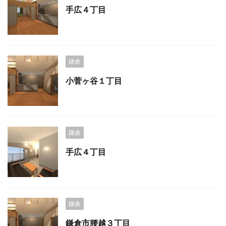
手広４丁目
鎌倉
小菅ヶ谷１丁目
鎌倉
手広４丁目
鎌倉
鎌倉市腰越３丁目