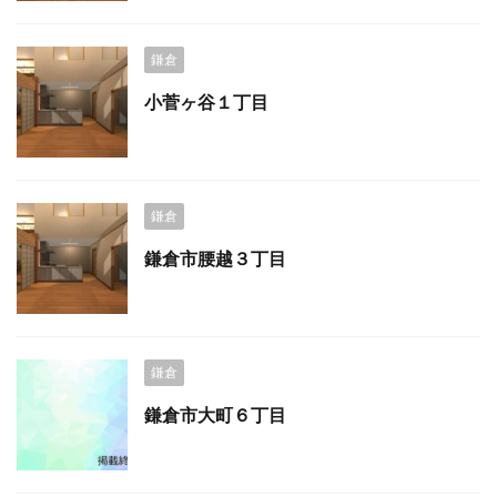
鎌倉
小菅ヶ谷１丁目
鎌倉
鎌倉市腰越３丁目
鎌倉
鎌倉市大町６丁目