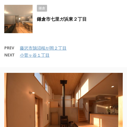
鎌倉
鎌倉市七里ガ浜東２丁目
PREV
藤沢市鵠沼桜が岡２丁目
NEXT
小菅ヶ谷１丁目